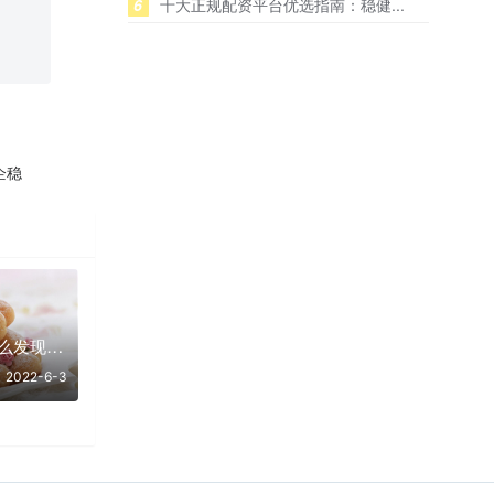
6
十大正规配资平台优选指南：稳健...
企稳
按月配资炒股时怎么发现主力在建仓
2022-6-3