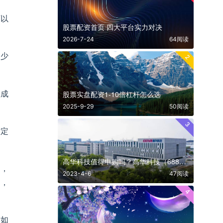
可以
股票配资首页 四大平台实力对决
2026-7-24
64阅读
又少
2
次成
股票实盘配资1-10倍杠杆怎么选
2025-9-29
50阅读
3
肯定
高华科技值得申购吗？高华科技（688539）股票申购价值前景怎么样？
名，
2023-4-6
47阅读
书，
4
。如