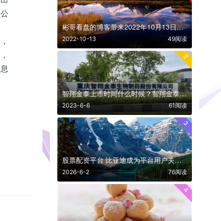
券公
彬哥看盘的博客带来2022年10月13日股市分析
2022-10-13
49阅读
了，
务，
2
栖息
智翔金泰上市时间什么时候？智翔金泰（688443）股票上市日期
2023-6-6
61阅读
3
股票配资平台 比亚迪成为平台用户关注度上升最快的个股
2026-6-2
76阅读
4