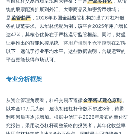
当前杠杆交易市场呈现两大特征：一是
产品多样化
，从传
统的股票配资扩展到外汇、大宗商品及加密货币领域；二
是
监管趋严
，2026年多国金融监管机构加强了对杠杆服
务的规范要求。以华林优配为例，该平台2025年用户增长
达47%，其核心优势在于严格遵守监管框架。同时，财盛
证券推出的智能风控系统，将用户强制平仓率控制在2.1%
以下，远低于行业平均水平。这些数据说明，合规运营的
平台更能获得市场认可。
专业分析框架
从资金管理角度看，杠杆交易应遵循
金字塔式建仓原则
。
以本金10万元为例，建议初始杠杆倍数不超过3倍，待盈
利积累后再逐步增加。根据中信证券2026年发布的量化研
究报告，采用动态杠杆调整策略的投资者，其年化收益率
比固定杠杆策略高出8.6个百分点，同时最大回撤降低2