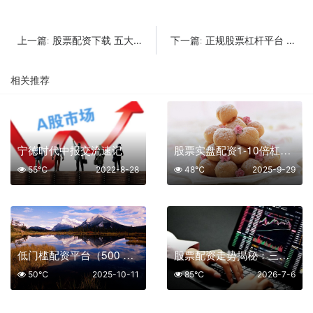
股票配资下载 五大平台助你抢占投资先机
正规股票杠杆平台 安全投资首选指南
上一篇:
下一篇:
相关推荐
宁德时代中报交流速记
股票实盘配资1-10倍杠杆怎么选
55℃
2022-8-28
48℃
2025-9-29
低门槛配资平台（500 元起配）排名 2025：实盘合规之选
股票配资走势揭秘：三大配资平台操作要点全掌握
50℃
2025-10-11
85℃
2026-7-6