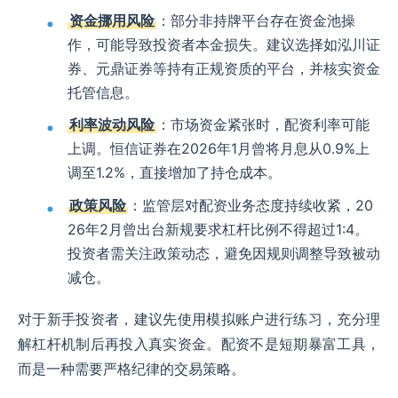
资金挪用风险
：部分非持牌平台存在资金池操
作，可能导致投资者本金损失。建议选择如泓川证
券、元鼎证券等持有正规资质的平台，并核实资金
托管信息。
利率波动风险
：市场资金紧张时，配资利率可能
上调。恒信证券在2026年1月曾将月息从0.9%上
调至1.2%，直接增加了持仓成本。
政策风险
：监管层对配资业务态度持续收紧，20
26年2月曾出台新规要求杠杆比例不得超过1:4。
投资者需关注政策动态，避免因规则调整导致被动
减仓。
对于新手投资者，建议先使用模拟账户进行练习，充分理
解杠杆机制后再投入真实资金。配资不是短期暴富工具，
而是一种需要严格纪律的交易策略。