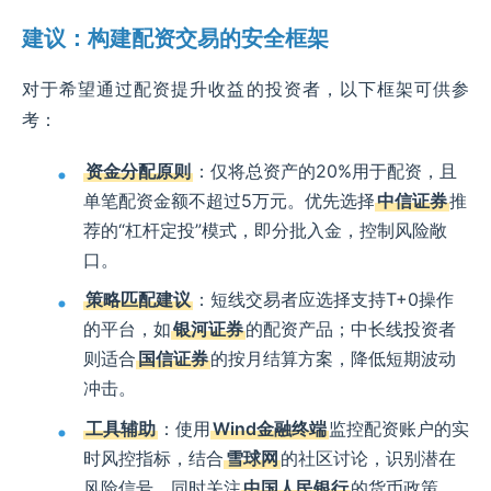
建议：构建配资交易的安全框架
对于希望通过配资提升收益的投资者，以下框架可供参
考：
资金分配原则
：仅将总资产的20%用于配资，且
单笔配资金额不超过5万元。优先选择
中信证券
推
荐的“杠杆定投”模式，即分批入金，控制风险敞
口。
策略匹配建议
：短线交易者应选择支持T+0操作
的平台，如
银河证券
的配资产品；中长线投资者
则适合
国信证券
的按月结算方案，降低短期波动
冲击。
工具辅助
：使用
Wind金融终端
监控配资账户的实
时风控指标，结合
雪球网
的社区讨论，识别潜在
风险信号。同时关注
中国人民银行
的货币政策，