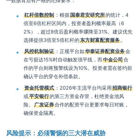
一数据背后有严格的纪律要求：
杠杆倍数控制
：根据
国泰君安研究所
的统计，4
倍至6倍杠杆区间内，投资者盈利概率最高（6
2%），超过8倍后盈利概率骤降至31%。建议优先
选择提供3倍至5倍杠杆的
东方财富配资服务
。
风控机制验证
：正规平台如
华泰证券配资业务
会
在亏损达15%时自动触发强平线，而
中金公司
合
作的平台则将预警线设为10%。投资者需在签约前
确认平台的穿仓补偿条款。
资金托管模式
：2026年主流平台均采用
招商银行
或
平安银行
的第三方资金存管，杜绝资金池风
险。
广发证券
合作的配资平台更要求每日对账，
确保资金隔离。
风险提示：必须警惕的三大潜在威胁