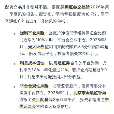
配资交易并非稳赚不赔。根据
深圳证券交易所
2026年第
一季度风险报告，配资账户平均亏损幅度为18.7%，高于
普通账户的12.3%。具体风险包括：
强制平仓风险
：当账户净值低于维持保证金比例
（通常为110%）时，平台会立即平仓。2026年3
月，
光大证券
监测到某配资账户因5分钟内跌幅超
7%，触发自动平仓，投资者损失本金6万元。
利息成本侵蚀
：以
海通证券
合作的平台为例，月
利率为1.8%，年化超过21%。若持仓周期超过3个
月，利息支出可能抵消大部分收益。
平台合规性风险
：尽管监管趋严，但仍有部分非
持牌平台存在。2026年2月，
北京市金融监管局
通报了
金汇配资
等3家非法平台，投资者需通过
中
国证监会
官网查询备案信息。