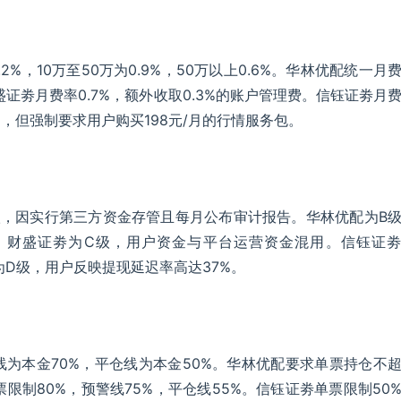
%，10万至50万为0.9%，50万以上0.6%。华林优配统一月
证劵月费率0.7%，额外收取0.3%的账户管理费。信钰证劵月
5%，但强制要求用户购买198元/月的行情服务包。
级，因实行第三方资金存管且每月公布审计报告。华林优配为B
。财盛证劵为C级，用户资金与平台运营资金混用。信钰证
为D级，用户反映提现延迟率高达37%。
线为本金70%，平仓线为本金50%。华林优配要求单票持仓不
票限制80%，预警线75%，平仓线55%。信钰证劵单票限制50