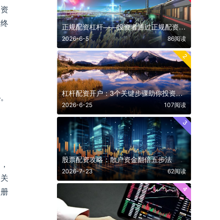
、资
最终
正规配资杠杆——投资者通过正规配资杠杆在“贵州茅台”分红前完成建仓
2026-6-5
86阅读
2
杠杆配资开户：3个关键步骤助你投资提速
略
。
2026-6-25
107阅读
3
股票配资攻略：散户资金翻倍五步法
月，
2026-7-23
62阅读
相关
4
注册