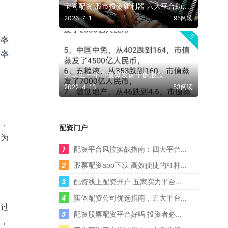
宝尚配资 股市投资新利器 六大平台助你稳健前行
2026-7-1
95阅读
5
费率
费率
分享近一年市值蒸发前十的股票
2022-4-13
53阅读
级，
配资门户
劵为
1
配资平台风控实战指南：四大平台...
2
股票配资app下载 高效便捷的杠杆...
3
配资线上配资开户 五家实力平台...
4
实体配资公司优选指南，五大平台...
超过
5
配资股票配资平台好吗 投资者必...
%，