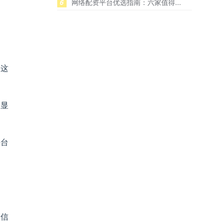
6
网络配资平台优选指南：六家值得...
。这
据显
平台
案信