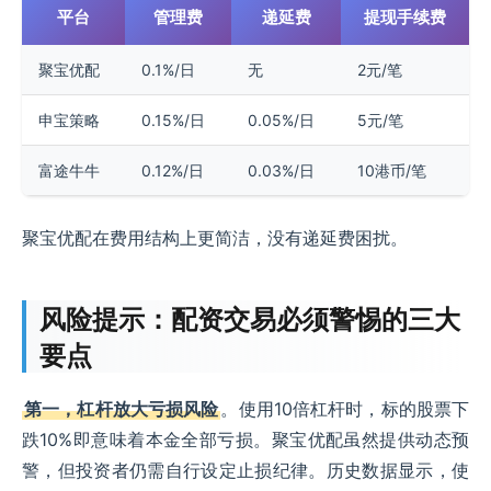
平台
管理费
递延费
提现手续费
聚宝优配
0.1%/日
无
2元/笔
申宝策略
0.15%/日
0.05%/日
5元/笔
富途牛牛
0.12%/日
0.03%/日
10港币/笔
聚宝优配在费用结构上更简洁，没有递延费困扰。
风险提示：配资交易必须警惕的三大
要点
第一，杠杆放大亏损风险
。使用10倍杠杆时，标的股票下
跌10%即意味着本金全部亏损。聚宝优配虽然提供动态预
警，但投资者仍需自行设定止损纪律。历史数据显示，使