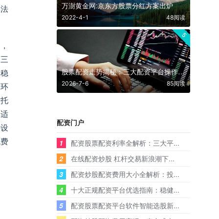
万澍黄金网:京东方股票分红方案出炉
非法
2022-4-1
48阅读
5
台，
第三
股票配资走势揭秘：三大配资平台操作要点全掌握
期稳
2026-7-6
85阅读
场环
付托
非适
配资门户
并设
低费
1
配资股票配资利率全解析：三大平...
2
在线配资炒股 杠杆交易新浪潮下...
3
配资炒股配资费用大小全解析：投...
4
十大正规配资平台优选指南：稳健...
5
配资股票配资平台软件智能选股新...