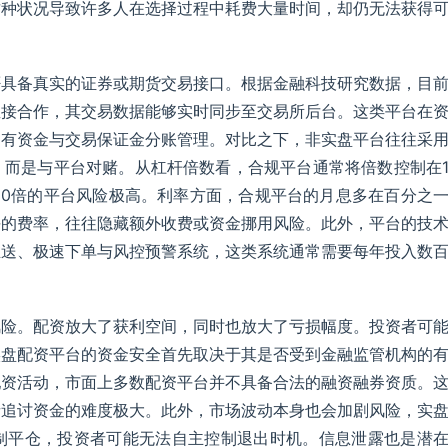
这种状况导致许多人在选择过程中耗费大量时间，却仍无法获得
否具备真实的证券或期货交易接口。根据金融科技研究数据，目
直接合作，其交易数据能够实时同步至交易所后台。这类平台在
自有资金与交易保证金分账管理。对比之下，非实盘平台往往采
，而是与平台对赌。从杠杆倍数看，合规平台通常将倍数控制在
10倍的平台风险极高。利率方面，合规平台的月息多在百分之
平的费率，往往隐藏额外收费或资金挪用风险。此外，平台的技
推送、极速下单与风控预警系统，这类系统通常需要每年投入数
风险。配资放大了获利空间，同时也放大了亏损幅度。投资者可
实盘配资平台的资金安全首先取决于其是否受到金融监管机构的
配资活动，市面上多数配资平台并不具备合法的融资融券资质。
者追讨资金的难度极大。此外，市场波动本身也会加剧风险，实
制平仓，投资者可能无法自主控制退出时机。信息泄露也是潜