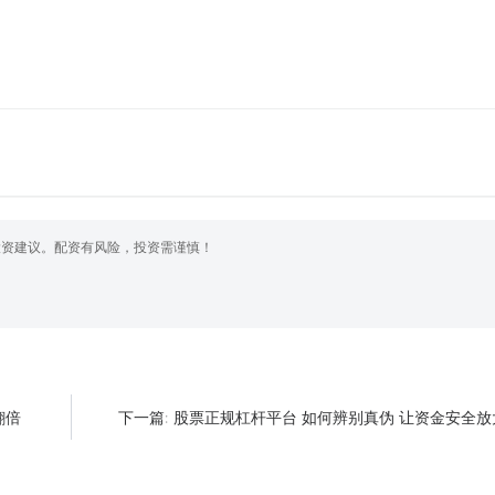
投资建议。配资有风险，投资需谨慎！
翻倍
股票正规杠杆平台 如何辨别真伪 让资金安全放
下一篇: