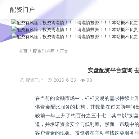
配资门户
首页
/
配资门户网
/
正文
实盘配资平台查询 
配资门户
2026-6-23
98
在当前的金融市场中，杠杆交易的需求持续上
供资金配比服务的机构，其数量在过去两年间出
较前一年上升了约百分之三十七，其中以“实
道，并承诺资金安全与低利率。然而，市场中
客户资金的现象。投资者在主动寻找这类服务