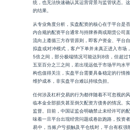
统，也无法快速确认其运营背景与监管状态。
的结果。
从专业角度分析，实盘配资的核心在于平台是
内合规的配资平台通常与持牌券商或期货公司
流向上遵循三方存管原则，即客户资金、平台
拟盘或对冲模式，客户下单并未真正进入市场
5倍之间，部分极端情况可能达到8倍，但超过
五至百分之三之间，若出现远低于市场平均水
构也值得关注，实盘平台需要具备稳定的行情
维护成本，非实盘平台难以持续负担。
任何涉及杠杆交易的行为都伴随着不可忽视的
临本金全部损失甚至倒欠配资方债务的情况。
监督。目前，中国证监会明确禁止未经许可的
味着一旦平台出现经营问题或卷款跑路，投资
易中，当账户亏损触及平仓线时，平台有权强