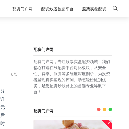
配资门户网
配资炒股首选平台
股票实盘配资
配资门户网
配资门户网，专注股票实盘配资领域！我们
精心打造在线配资平台对比板块，从安全
性、费率、服务等多维度深度剖析，为投资
6/5
者呈现真实客观的评测。助您轻松甄别优
劣，是您配资炒股路上的首选专业导航平
的分
台！
网详
万元
配资门户网
息后
金时
1