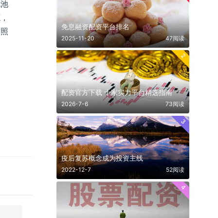
电池
源，
免息融资配资平台排名
牌照
2025-11-20
47阅读
2
配资官方下载 十家实力平台精选指南
2026-7-6
73阅读
3
疫后复苏概念成为投资主线
2022-12-7
52阅读
4