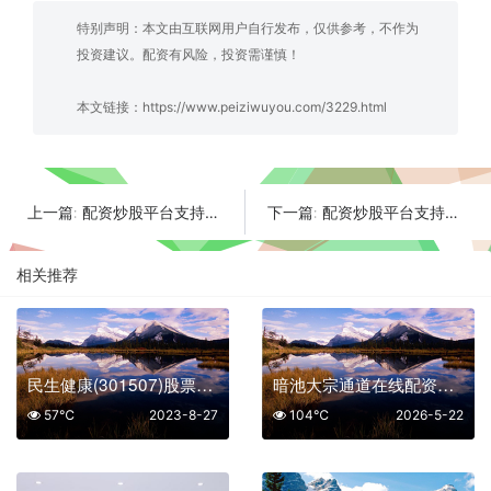
特别声明：本文由互联网用户自行发布，仅供参考，不作为
投资建议。配资有风险，投资需谨慎！
本文链接：
https://www.peiziwuyou.com/3229.html
配资炒股平台支持多账户管理吗 海尔智家海外收入占比突破55%全球协同效应显现
配资炒股平台支持条件单吗 光迅科技800G光模块放量突破年线压制
上一篇:
下一篇:
相关推荐
民生健康(301507)股票怎么样
暗池大宗通道在线配资平台排名机构专用
57℃
2023-8-27
104℃
2026-5-22