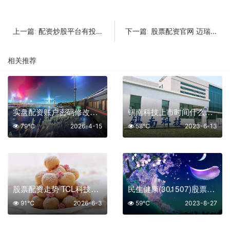
配资炒股平台有投资顾问吗
股票配资官网 迈瑞医疗海外收入占比突破53%创历史新高
上一篇:
下一篇:
相关推荐
实盘配资账户密码修改流程
锡南科技上市时间什么时候？锡南科技（301170）股票上市日期
79℃
2026-4-15
58℃
2023-6-13
股票配资走势 TCL科技半导体显示业务盈利大幅改善
民生健康(301507)股票怎么样
91℃
2026-6-3
59℃
2023-8-27