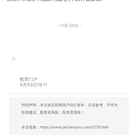
- THE END -
配资门户
6月03日18:11
特别声明：本文由互联网用户自行发布，仅供参考，不作为
投资建议。配资有风险，投资需谨慎！
本文链接：
https://www.peiziwuyou.com/3216.html