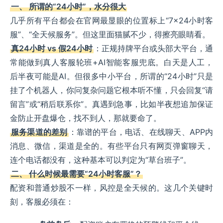
一、 所谓的“24小时”，水分很大
几乎所有平台都会在官网最显眼的位置标上“7×24小时客
服”、“全天候服务”。但这里面猫腻不少，得擦亮眼睛看。
真24小时 vs 假24小时
：正规持牌平台或头部大平台，通
常能做到真人客服轮班+AI智能客服兜底。白天是人工，
后半夜可能是AI。但很多中小平台，所谓的“24小时”只是
挂了个机器人，你问复杂问题它根本听不懂，只会回复“请
留言”或“稍后联系你”。真遇到急事，比如半夜想追加保证
金防止开盘爆仓，找不到人，那就要命了。
服务渠道的差别
：靠谱的平台，电话、在线聊天、APP内
消息、微信，渠道是全的。有些平台只有网页弹窗聊天，
连个电话都没有，这种基本可以判定为“草台班子”。
二、 什么时候最需要“24小时客服”？
配资和普通炒股不一样，风控是全天候的。这几个关键时
刻，客服必须在：