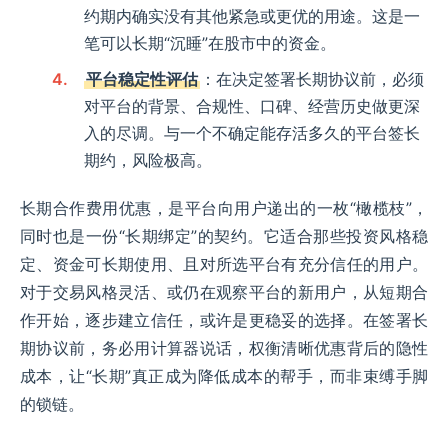
约期内确实没有其他紧急或更优的用途。这是一
笔可以长期“沉睡”在股市中的资金。
平台稳定性评估
：在决定签署长期协议前，必须
对平台的背景、合规性、口碑、经营历史做更深
入的尽调。与一个不确定能存活多久的平台签长
期约，风险极高。
长期合作费用优惠，是平台向用户递出的一枚“橄榄枝”，
同时也是一份“长期绑定”的契约。它适合那些投资风格稳
定、资金可长期使用、且对所选平台有充分信任的用户。
对于交易风格灵活、或仍在观察平台的新用户，从短期合
作开始，逐步建立信任，或许是更稳妥的选择。在签署长
期协议前，务必用计算器说话，权衡清晰优惠背后的隐性
成本，让“长期”真正成为降低成本的帮手，而非束缚手脚
的锁链。