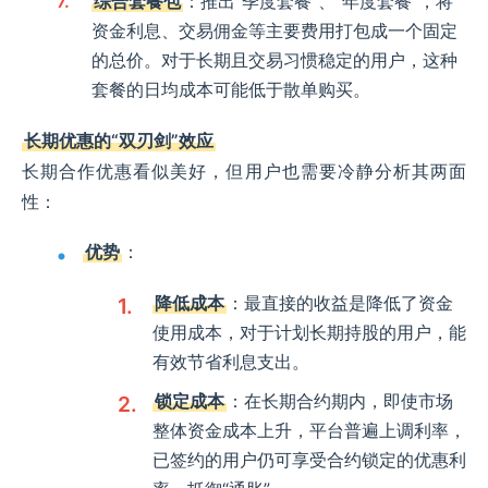
综合套餐包
：推出“季度套餐”、“年度套餐”，将
资金利息、交易佣金等主要费用打包成一个固定
的总价。对于长期且交易习惯稳定的用户，这种
套餐的日均成本可能低于散单购买。
长期优惠的“双刃剑”效应
长期合作优惠看似美好，但用户也需要冷静分析其两面
性：
优势
：
降低成本
：最直接的收益是降低了资金
使用成本，对于计划长期持股的用户，能
有效节省利息支出。
锁定成本
：在长期合约期内，即使市场
整体资金成本上升，平台普遍上调利率，
已签约的用户仍可享受合约锁定的优惠利