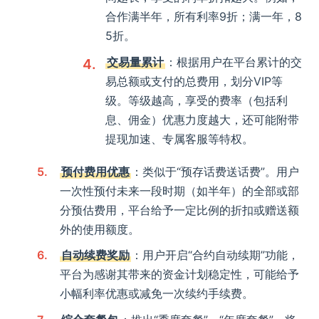
合作满半年，所有利率9折；满一年，8
5折。
交易量累计
：根据用户在平台累计的交
易总额或支付的总费用，划分VIP等
级。等级越高，享受的费率（包括利
息、佣金）优惠力度越大，还可能附带
提现加速、专属客服等特权。
预付费用优惠
：类似于“预存话费送话费”。用户
一次性预付未来一段时期（如半年）的全部或部
分预估费用，平台给予一定比例的折扣或赠送额
外的使用额度。
自动续费奖励
：用户开启“合约自动续期”功能，
平台为感谢其带来的资金计划稳定性，可能给予
小幅利率优惠或减免一次续约手续费。