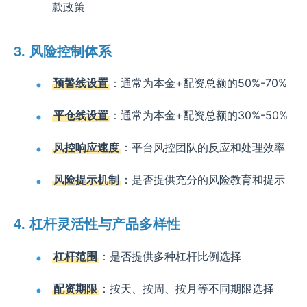
款政策
3. 风险控制体系
预警线设置
：通常为本金+配资总额的50%-70%
平仓线设置
：通常为本金+配资总额的30%-50%
风控响应速度
：平台风控团队的反应和处理效率
风险提示机制
：是否提供充分的风险教育和提示
4. 杠杆灵活性与产品多样性
杠杆范围
：是否提供多种杠杆比例选择
配资期限
：按天、按周、按月等不同期限选择