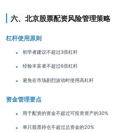
六、北京股票配资风险管理策略
杠杆使用原则
初学者建议不超过3倍杠杆
经验丰富者不超过6倍杠杆
避免在市场剧烈波动时使用高杠杆
资金管理要点
用于配资的资金不超过可投资资产的30%
单只股票持仓不超过总资金的20%