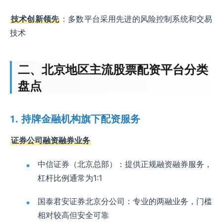
技术创新领先
：多数平台采用先进的风险控制系统和交易
技术
二、北京地区主流股票配资平台分类
盘点
1. 持牌金融机构旗下配资服务
证券公司融资融券业务
中信证券（北京总部）：提供正规融资融券服务，
杠杆比例通常为1:1
国泰君安证券北京分公司：专业的两融业务，门槛
相对较高但安全可靠