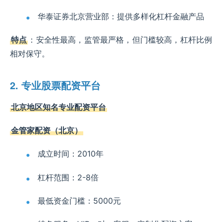
华泰证券北京营业部：提供多样化杠杆金融产品
特点
：安全性最高，监管最严格，但门槛较高，杠杆比例
相对保守。
2. 专业股票配资平台
北京地区知名专业配资平台
金管家配资（北京）
成立时间：2010年
杠杆范围：2-8倍
最低资金门槛：5000元