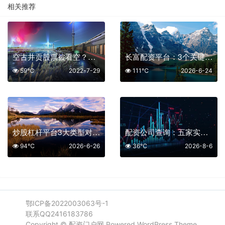
相关推荐
空古井贡股票被看空？发生什么事了？
长富配资平台：3个关键点帮您判断配资选择是否明智
59℃
2022-7-29
111℃
2026-6-24
炒股杠杆平台3大类型对比 5倍杠杆配资申宝策略与恒汇证劵实测
配资公司查询：五家实力平台全维度测评
94℃
2026-6-26
36℃
2026-8-6
鄂ICP备2022003063号-1
联系QQ2416183786
Copyright ©
配资门户网
Powered WordPress Theme