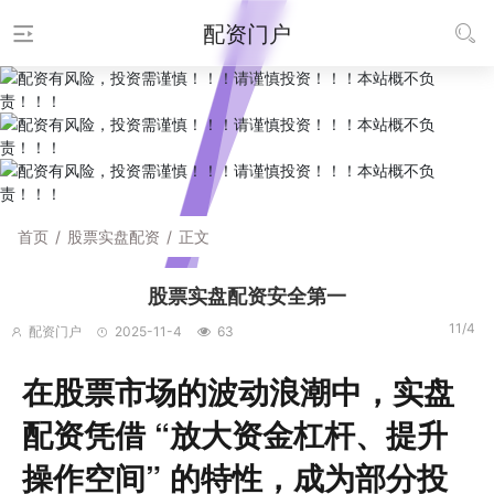
配资门户
首页
/
股票实盘配资
/
正文
股票实盘配资安全第一
11/4
配资门户
2025-11-4
63
在股票市场的波动浪潮中，实盘
配资凭借 “放大资金杠杆、提升
操作空间” 的特性，成为部分投