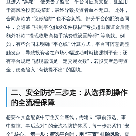
旦进入 “黑箱”，便失去了监管，平台可随意支配，甚至用
于高风险投资或挥霍，最终导致投资者血本无归。 此外，
合同条款的 “隐形陷阱” 也不容忽视。部分平台的配资合同
中，会隐藏 “强制平仓触发条件模糊”“亏损超出保证金后需
额外补款”“提现收取高额手续费或设置障碍” 等条款。例
如，有些合同未明确 “平仓线” 计算方式，平台可随意调整
触发点，导致投资者在市场小幅波动时就被强制平仓；还
有平台规定 “提现需满足一定交易次数”，若投资者急需资
金，便会陷入 “有钱提不出” 的困境。
二、安全防护三步走：从选择到操作
的全流程保障
想要在实盘配资中守住安全底线，需建立 “事前筛选、事
中监控、事后应对” 的全流程防护体系，每一步都紧扣 “安
全” 核心。
第一步：筛选平台时，用 “三查” 排除风险
。查