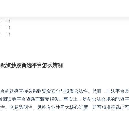
配资炒股首选平台怎么辨别​
平台的选择直接关系到资金安全与投资合法性。然而，非法平台
资者因误判平台资质而蒙受损失。事实上，辨别合法合规的配资
全性、交易透明性、风控专业性四大核心维度，即可精准筛选出