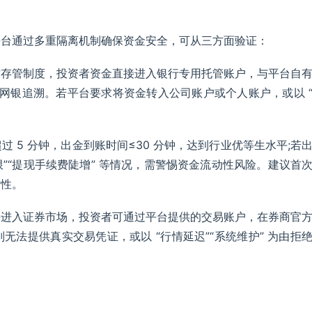
台通过多重隔离机制确保资金安全，可从三方面验证：​
方存管制度，投资者资金直接进入银行专用托管账户，与平台自
或网银追溯。若平台要求将资金转入公司账户或个人账户，或以 
 5 分钟，出金到账时间≤30 分钟，达到行业优等生水平;若
受限”“提现手续费陡增” 等情况，需警惕资金流动性风险。建议首
性。​
接进入证券市场，投资者可通过平台提供的交易账户，在券商官
法提供真实交易凭证，或以 “行情延迟”“系统维护” 为由拒