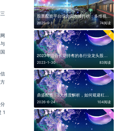
“三
股票配资平台综合实力排行榜：多维视角下的平台评估与选择指南
2025-9-1
74阅读
2
官网
示与
美国
2023年适合长期持有的各行业龙头股汇总（建议收藏）
2023-1-30
83阅读
3
等信
系方
鼎盛配资：3大维度解析，如何规避杠杆交易中的90%风险
2026-6-24
104阅读
评分
 1
4