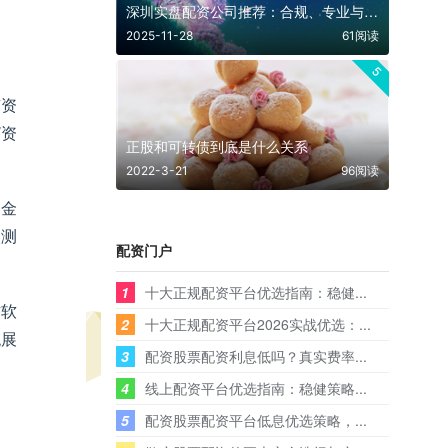
深圳实盘配资公司推荐：合规、专业与服务的三重考量
2025-11-28
61阅读
5
有资
“资
正股和可转债到底是什么关系
2022-3-21
96阅读
出金
次测
配资门户
1
十大正规配资平台优选指南：稳健...
方软
2
十大正规配资平台2026实战优选：...
绝展
3
配资股票配资利息低吗？真实费率...
4
线上配资平台优选指南：稳健策略...
5
配资股票配资平台低息优选策略，...