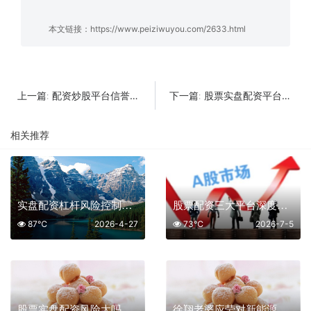
本文链接：
https://www.peiziwuyou.com/2633.html
配资炒股平台信誉第一名：鼎锋优配——以风控筑基，用专业护航投资者财富之路
股票实盘配资平台客服电话：连接投资者与专业服务的重要桥梁
上一篇:
下一篇:
相关推荐
实盘配资杠杆风险控制技巧
股票配资三大平台深度解析 投资者必看指南
87℃
2026-4-27
73℃
2026-7-5
股票实盘配资风险大吗
徐翔老婆应莹对新能源板块最新股评