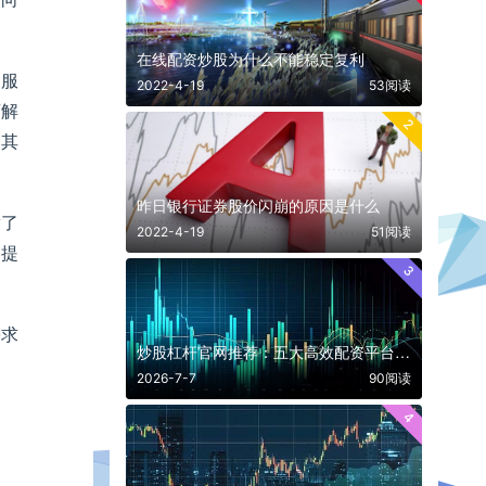
在线配资炒股为什么不能稳定复利
训服
2022-4-19
53阅读
育解
2
，其
昨日银行证券股价闪崩的原因是什么
满了
2022-4-19
51阅读
，提
3
需求
炒股杠杆官网推荐：五大高效配资平台助你稳健操作
2026-7-7
90阅读
4