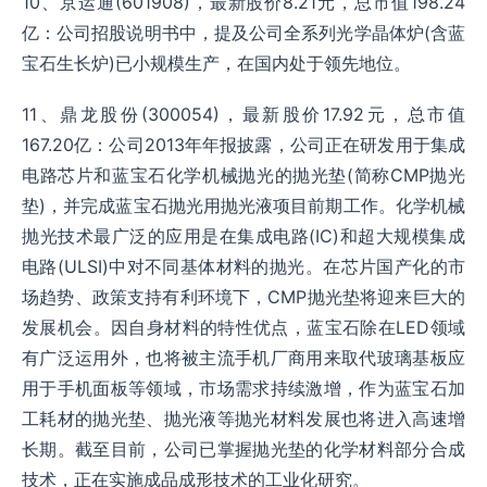
10、京运通(601908)，最新股价8.21元，总市值198.24
亿：公司招股说明书中，提及公司全系列光学晶体炉(含蓝
宝石生长炉)已小规模生产，在国内处于领先地位。
11、鼎龙股份(300054)，最新股价17.92元，总市值
167.20亿：公司2013年年报披露，公司正在研发用于集成
电路芯片和蓝宝石化学机械抛光的抛光垫(简称CMP抛光
垫)，并完成蓝宝石抛光用抛光液项目前期工作。化学机械
抛光技术最广泛的应用是在集成电路(IC)和超大规模集成
电路(ULSI)中对不同基体材料的抛光。在芯片国产化的市
场趋势、政策支持有利环境下，CMP抛光垫将迎来巨大的
发展机会。因自身材料的特性优点，蓝宝石除在LED领域
有广泛运用外，也将被主流手机厂商用来取代玻璃基板应
用于手机面板等领域，市场需求持续激增，作为蓝宝石加
工耗材的抛光垫、抛光液等抛光材料发展也将进入高速增
长期。截至目前，公司已掌握抛光垫的化学材料部分合成
技术，正在实施成品成形技术的工业化研究。