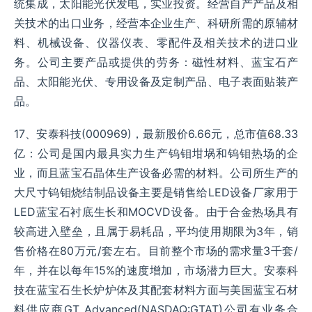
统集成，太阳能光伏发电，实业投资。经营自产产品及相
关技术的出口业务，经营本企业生产、科研所需的原辅材
料、机械设备、仪器仪表、零配件及相关技术的进口业
务。公司主要产品或提供的劳务：磁性材料、蓝宝石产
品、太阳能光伏、专用设备及定制产品、电子表面贴装产
品。
17、安泰科技(000969)，最新股价6.66元，总市值68.33
亿：公司是国内最具实力生产钨钼坩埚和钨钼热场的企
业，而且蓝宝石晶体生产设备必需的材料。公司所生产的
大尺寸钨钼烧结制品设备主要是销售给LED设备厂家用于
LED蓝宝石衬底生长和MOCVD设备。由于合金热场具有
较高进入壁垒，且属于易耗品，平均使用期限为3年，销
售价格在80万元/套左右。目前整个市场的需求量3千套/
年，并在以每年15%的速度增加，市场潜力巨大。安泰科
技在蓝宝石生长炉炉体及其配套材料方面与美国蓝宝石材
料供应商GT Advanced(NASDAQ:GTAT)公司有业务合