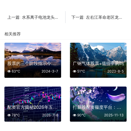
水系离子电池龙头股一览及排名
左右江革命老区龙头股一览及排名
上一篇:
下一篇:
相关推荐
股票的三个阶段指示今天我为什么要加仓
广钢气体股票+值得申购吗
63℃
2024-3-7
51℃
2023-8-5
配资官方揭秘2026年五大安全配资平台
打新股配资额度平台：馅饼还是陷阱？
78℃
2026-7-6
90℃
2025-11-13