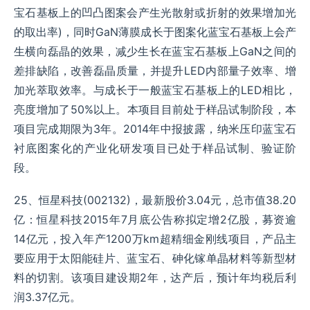
宝石基板上的凹凸图案会产生光散射或折射的效果增加光
的取出率)，同时GaN薄膜成长于图案化蓝宝石基板上会产
生横向磊晶的效果，减少生长在蓝宝石基板上GaN之间的
差排缺陷，改善磊晶质量，并提升LED内部量子效率、增
加光萃取效率。与成长于一般蓝宝石基板上的LED相比，
亮度增加了50%以上。本项目目前处于样品试制阶段，本
项目完成期限为3年。2014年中报披露，纳米压印蓝宝石
衬底图案化的产业化研发项目已处于样品试制、验证阶
段。
25、恒星科技(002132)，最新股价3.04元，总市值38.20
亿：恒星科技2015年7月底公告称拟定增2亿股，募资逾
14亿元，投入年产1200万km超精细金刚线项目，产品主
要应用于太阳能硅片、蓝宝石、砷化镓单晶材料等新型材
料的切割。该项目建设期2年，达产后，预计年均税后利
润3.37亿元。