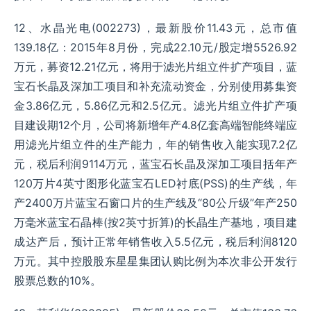
12、水晶光电(002273)，最新股价11.43元，总市值
139.18亿：2015年8月份，完成22.10元/股定增5526.92
万元，募资12.21亿元，将用于滤光片组立件扩产项目，蓝
宝石长晶及深加工项目和补充流动资金，分别使用募集资
金3.86亿元，5.86亿元和2.5亿元。滤光片组立件扩产项
目建设期12个月，公司将新增年产4.8亿套高端智能终端应
用滤光片组立件的生产能力，年的销售收入能实现7.2亿
元，税后利润9114万元，蓝宝石长晶及深加工项目括年产
120万片4英寸图形化蓝宝石LED衬底(PSS)的生产线，年
产2400万片蓝宝石窗口片的生产线及“80公斤级”年产250
万毫米蓝宝石晶棒(按2英寸折算)的长晶生产基地，项目建
成达产后，预计正常年销售收入5.5亿元，税后利润8120
万元。其中控股股东星星集团认购比例为本次非公开发行
股票总数的10%。