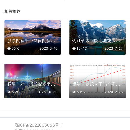
相关推荐
股票配资平台网简配资诊治：是“良药”还是“毒药”？深度剖析背后的风险与真相
钙钛矿太阳能电池龙头股一览及排名
85℃
2026-3-10
134℃
2023-7-27
客服一对一指导配资平台：安全与效率的双重保障
煤炭主题熄火了吗？不一定
66℃
2025-10-30
60℃
2024-2-26
鄂ICP备2022003063号-1