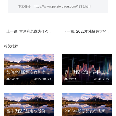
本文链接：
https://www.peiziwuyou.com/1835.html
富途和老虎为什么被定义为非法经营？对股市有何影响
2022年涨幅最大的股票有哪些？跌幅最大的股票是哪些
上一篇:
下一篇:
相关推荐
如何辨别股票实盘和虚拟盘
鼎丰优配 投资新选择 三大平台助力财富增长
141℃
2025-10-24
73℃
2026-7-22
富牛优配关注韦尔股份图像传感器龙头受益AI终端与汽车智能化
2026年股票配资行情新趋势：哪些平台在波动中脱颖而出