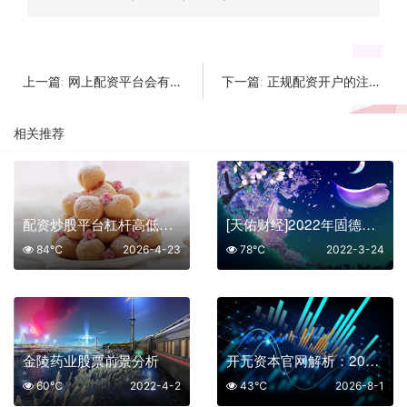
网上配资平台会有风险吗
正规配资开户的注意事项
上一篇:
下一篇:
相关推荐
配资炒股平台杠杆高低与资金成本的关系
[天佑财经]2022年固德威股票市值分析
84℃
2026-4-23
78℃
2022-3-24
金陵药业股票前景分析
开元资本官网解析：2026年投资新风向下的五大优选平台
60℃
2022-4-2
43℃
2026-8-1