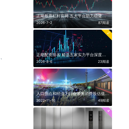
正规股票杠杆官网 五大平台助力稳健投资
2026-7-2
87阅读
2
正规配资排名 精选五家实力平台深度测评
板、
2026-8-6
23阅读
3
人口拐点和经济下行会带来消费股估值下降吗
2022-11-16
49阅读
4