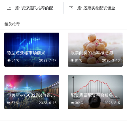
资深股民推荐的配资炒股平台​
股票实盘配资佣金是多少
上一篇:
下一篇:
相关推荐
微型逆变器市场前景
股票配资的基本概念与运作模式
54℃
2022-7-17
81℃
2026-3-13
恒兴新材(603276)值得申购吗
配资股票配资平台服务优选指南，稳健策略助力资金高效运作
67℃
2023-9-16
39℃
2026-8-5