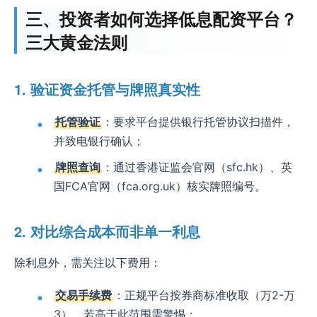
三、投资者如何选择低息配资平台？
三大黄金法则
1. 验证资金托管与牌照真实性
托管验证
：要求平台提供银行托管协议扫描件，
并致电银行确认；
牌照查询
：通过香港证监会官网（sfc.hk）、英
国FCA官网（fca.org.uk）核实牌照编号。
2. 对比综合成本而非单一利息
除利息外，需关注以下费用：
交易手续费
：正规平台按券商标准收取（万2-万
3），若高于此范围需警惕；