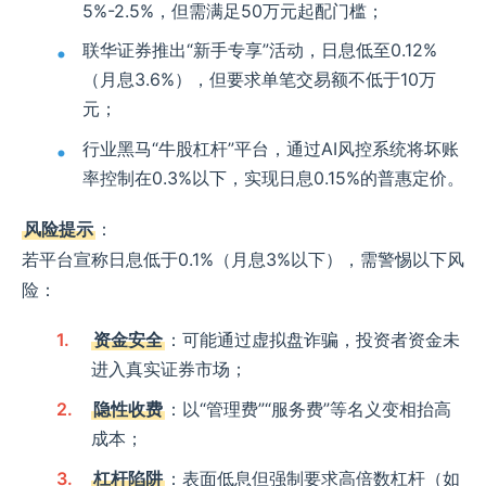
5%-2.5%，但需满足50万元起配门槛；
联华证券推出“新手专享”活动，日息低至0.12%
（月息3.6%），但要求单笔交易额不低于10万
元；
行业黑马“牛股杠杆”平台，通过AI风控系统将坏账
率控制在0.3%以下，实现日息0.15%的普惠定价。
风险提示
：
若平台宣称日息低于0.1%（月息3%以下），需警惕以下风
险：
资金安全
：可能通过虚拟盘诈骗，投资者资金未
进入真实证券市场；
隐性收费
：以“管理费”“服务费”等名义变相抬高
成本；
杠杆陷阱
：表面低息但强制要求高倍数杠杆（如