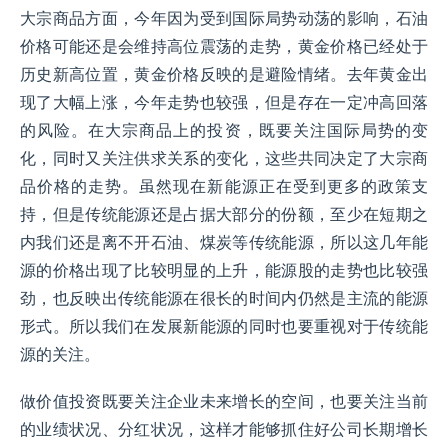
大宗商品方面，今年因为受到国际局势动荡的影响，石油
价格可能还是会维持高位震荡的走势，黄金价格已经处于
历史新高位置，黄金价格反映的是避险情绪。去年黄金出
现了大幅上涨，今年走势也较强，但是存在一定冲高回落
的风险。在大宗商品上的投资，既要关注国际局势的变
化，同时又关注供求关系的变化，这些共同决定了大宗商
品价格的走势。虽然现在新能源正在受到更多的政策支
持，但是传统能源还是占据大部分的份额，至少在短期之
内我们还是离不开石油、煤炭等传统能源，所以这几年能
源的价格出现了比较明显的上升，能源股的走势也比较强
劲，也反映出传统能源在很长的时间内仍然是主流的能源
形式。所以我们在发展新能源的同时也要重视对于传统能
源的关注。
做价值投资既要关注企业未来增长的空间，也要关注当前
的业绩状况、分红状况，这样才能够抓住好公司长期增长