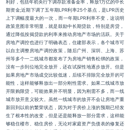
利好，包括年初央行下调存款准备金率，释放1万亿的中长
期资金;近期下调了五年期LPR利率25个基点，是LPR历史
上下调幅度最大的一次，而一年期LPR利率不变，这说明
政策意图非常明显，就是鼓励中长期贷款，特别是房贷，
通过降低按揭贷款的利率来推动房地产市场的活跃。关于
房地产调控也进行了明确表态，住建部表示，各个城市可
以自主调整房地产调控政策，随后广州、深圳、上海、苏
州等多个一二线城市都发布了为房地产销售松绑的政策，
没有一步到位地完全放开，还在试探性地逐步放开。但是
如果房地产市场成交比较低迷，后续不排除完全放开的可
能性，这样能够释放出一部分刚性需求。如果二线城市放
开限购限贷，可能效果并不明显，因为刚需不多，而一线
城市放开意义较大。虽然一线城市的放开不会让房地产重
新回到以前的繁荣状态，因为对于房价上涨的预期已经发
生了根本性的改变，但是还是能释放一部分需求，这样能
够稳住楼市、稳住房价，无论对家庭资产负债表的修复还