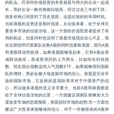
的机会。巴菲特价值投资的本质就是与伟大的企业一起成
长，而好企业一般价格都比较高，经过过去三年的下跌，
很多价格已经跌到了历史底部，这是比较好的布局时机。
当前港股的走势还是相对低迷，从估值来看，处于全球主
要资本市场的估值洼地，这一方面给价值投资者提供了布
局的机会，但是同时也说明了港股市场现在信心不足，我
在近期也呼吁国家队在救A股的同时也要救港股，因为A股
和港股联动性较强，如果港股能够涨起来，它和A股会形
成联动效应，形成更强烈的上升势头，比如恒生科技指
数、恒生国企指数这些人气指数ETF，如果能够得到国家
队的增持，势必会极大地提振市场的信心。港股是完全开
放的国际市场，它反映的是国际资本对于中国资产的信
心，所以做多港股的意义非常重大。当前A股和港股都是
处于全球估值洼地的位置，一方面建议国家队能够加大力
度改变市场的悲观预期，彻底扭转市场的趋势;另一方面也
建议广大投资者能够保持信心，对于一些被错杀的A股和