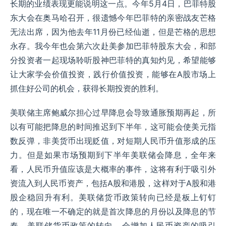
长期的业绩表现更能说明这一点。今年5月4日，巴菲特股
东大会在奥马哈召开，很遗憾今年巴菲特的亲密战友芒格
无法出席，因为他去年11月份已经仙逝，但是芒格的思想
永存。我今年也会第六次赴美参加巴菲特股东大会，和部
分投资者一起现场聆听股神巴菲特的真知灼见，希望能够
让大家学会价值投资，践行价值投资，能够在A股市场上
抓住好公司的机会，获得长期投资的胜利。
美联储主席鲍威尔担心过早降息会导致通胀预期再起，所
以有可能把降息的时间推迟到下半年，这可能会使美元指
数反弹，非美货币出现贬值，对短期人民币升值形成的压
力。但是如果市场预期到下半年美联储会降息，全年来
看，人民币升值应该是大概率的事件，这将有利于吸引外
资流入到人民币资产，包括A股和港股，这样对于A股和港
股企稳回升有利。美联储货币政策转向已经是板上钉钉
的，现在唯一不确定的就是首次降息的月份以及降息的节
奏，美联储货币政策的转向，会增加人民币资产的吸引