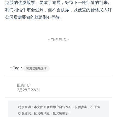
港股的优质股票，要敢于布局，等待下一轮行情的到来。
我们相信牛市会迟到，但不会缺席，以便宜的价格买入好
公司后需要做的就是耐心等待。
- THE END -
Tag：
郭海培新浪微博
配资门户
2月28日22:21
特别声明：本文由互联网用户自行发布，仅供参考，不作为
投资建议。配资有风险，投资需谨慎！