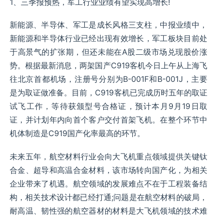
1、三季报预热，军工行业业绩有望实现高增长!
新能源、半导体、军工是成长风格三支柱，中报业绩中，
新能源和半导体行业已经出现有效增长，军工板块目前处
于高景气的扩张期，但还未能在A股二级市场兑现股价涨
势。根据最新消息，两架国产C919客机今日上午从上海飞
往北京首都机场，注册号分别为B-001F和B-001J，主要
是为取证做准备。目前，C919客机已完成历时五年的取证
试飞工作，等待获颁型号合格证，预计本月9月19日取
证，并计划年内向首个客户交付首架飞机。在整个环节中
机体制造是C919国产化率最高的环节。
未来五年，航空材料行业会向大飞机重点领域提供关键钛
合金、超导和高温合金材料，该市场转向国产化，为相关
企业带来了机遇。航空领域的发展难点不在于工程装备结
构，相关技术设计都已经打通;问题是在航空材料的破局，
耐高温、韧性强的航空器材的材料是大飞机领域的技术难