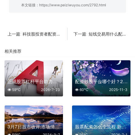
本文链接：
https://www.peiziwuyou.com/2792.html
科技股投资者配资平台排名
短线交易用什么配资平台好：不存在的 “优质选项” 与真实陷阱
上一篇:
下一篇:
相关推荐
正规股票杠杆平台助力稳健投资盈利
配资炒股平台哪个好？2025年综合评测与选择指南
59℃
2026-7-23
60℃
2025-11-3
3月7日股市收评:市场情绪快速回落
股票配资怎么个流程 新手必看操作指南
59℃
2024-3-7
91℃
2026-7-1